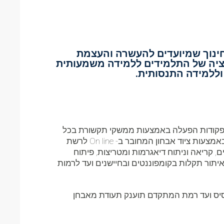
ינוך שמיועדים להעשרה והעצמת
בציה של התלמידים ללמידה משמעותית
 וללמידה התנסותית.
 ופקודות הפעלה באמצעות ממשקי תקשורת בכל
נסיעה. אחד האתגרים הבולטים ביותר הוא לאתר ולאבחן את מקור התקלה כשקיים כשל דיגיטלי באחת מהמערכות באמצעות ציוד אבחון המחובר ב- On line לרשת
 קריאה וניתוח דיאגרמות ומטריצות, פיתוח
תור תקלות בקומפוננטים ובחיישנים ועד לרמות
יס ועד רמת המתקדם תוענק תעודת מאבחן