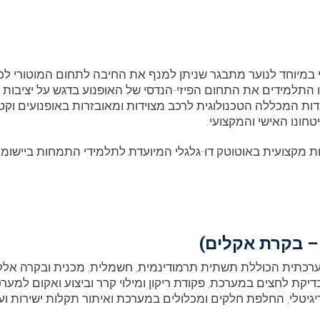
 במיוחד לנוער מתבגר שניתן למנף את החיבה לתחום המוטורי לכי
 התלמידים את התחום הפיזי-הנדסי של האופנוע בדגש על יציבות ו
ת המכללה הטכנולוגית לרכב מצוידות ומאובזרות באופנועים וקטנו
חונו האישי והמקצועי.
 מקצועית באוטוטק דו-גלגלי המיועדת לתלמידי התמחות ביישומ
 בקרת אקלים)
רכתית הכוללת תשתית תרמודינמית, חשמלית, מכנית ובקרה אלק
בדיקת לחצים במערכת, פקודת ריקון ומילוי קרר וביצוע ואקום למע
יטלי, החלפת חלקים ומכלולים במערכת ואיתור תקלות ישירות ועק