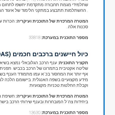
שתלמידי מגמת תחבורה מתקדמת יחשפו לתחום העוס
. ההשתלמות תתבצע במתקני הלימוד של איגוד המוסכים ב
המטרה המרכזית של התוכנית ועיקריה:
הכרות עם
סכנות אלה.
מספר התוכנית במערכת:
33818
כיול חיישנים ברכבים חכמים (ADAS)
תקציר התוכנית:
ענף הרכב הגלובאלי נמצא בשיאה 
שליטה אקטיבית בתמרונו של הרכב בכביש. תפנית 
אף יותר את המחסור בכ”א עמו מתמודד הענף בשני
מידע מקצועיים בשפה האנגלית, ביישומם הלכה ל
וקבלת החלטות טכניות-מקצועיות.
המטרה המרכזית של התוכנית ועיקריה:
חשיפת הס
ביחידות צה”ל המובחרות ובענף שירותי הרכב בישר
מספר התוכנית במערכת:
13630