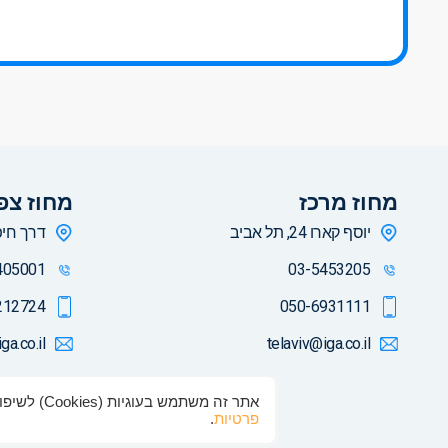
מחוז מרכז
מחוז צפו
יוסף קארו 24, תל אביב
דרך חיפה 10, קר
405001
03-5453205
212724
050-6931111
ga.co.il
telaviv@iga.co.il
אתר זה משתמש בעוגיות (Cookies) לשיפור חוויית הגלישה שלך. המשך השימוש באתר מהווה הסכמה לשימוש בעוגיות בהתאם ל
פרטיות
.