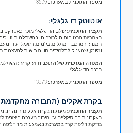
מספר התוכנית במערכת:
13609
אוטוטק דו גלגלי:
תקציר התוכנית:
עולם הדו-גלגלי מוכר כאטרקטיבי
האחריות הבטיחותית לרוכבים. בהשתלמות זו, יכירו
המנוע, המרכב, המתלים, בלמים, חשמל ועוד. מעבדו
ומיומן, שמעניק לתלמידים חוויה חושית להעצמת ביט
המטרה המרכזית של התוכנית ועיקריה:
השתלמות
הרכב הדו-גלגלי.
מספר התוכנית במערכת:
13393
בקרת אקלים (תחבורה מתקדמת –
תקציר התוכנית:
מערכת בקרת אקלים הינה רב מע
העקרונות הפיסיקליים ע”י חיבור מערכת חיצונית ל
בדיקת דליפת קרר במערכת באמצעות מד דליפה דיג