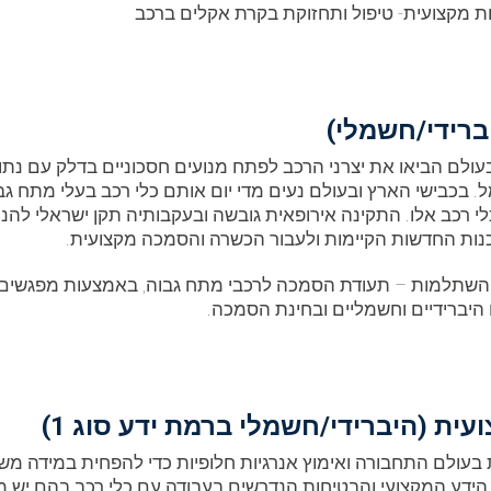
מקצועית- טיפול ותחזוקת בקרת אקלים ברכב
ברידי/חשמלי)
ם הביאו את יצרני הרכב לפתח מנועים חסכוניים בדלק עם נתוני 
 בכבישי הארץ ובעולם נעים מדי יום אותם כלי רכב בעלי מתח גב
י רכב אלו. התקינה אירופאית גובשה ובעקבותיה תקן ישראלי להנח
סכנות החדשות הקיימות ולעבור הכשרה והסמכה מקצועית.
תלמות – תעודת הסמכה לרכבי מתח גבוה, באמצעות מפגשים פר
 היברידיים וחשמליים ובחינת הסמכה.
ת (היברידי/חשמלי ברמת ידע סוג 1)
 בעולם התחבורה ואימוץ אנרגיות חלופיות כדי להפחית במידה מ
ת נוהל (146) בדגש על נושא הידע המקצועי והבטיחות הנדרשים בעבודה עם כלי ר