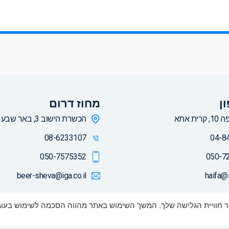
ן
מחוז דרום
ית אתא
הכשרת הישוב 3, באר שבע
08-6233107
04-8
050-7575352
050-7
beer-sheva@iga.co.il
haifa@i
כל הזכויות שמורות למכללה הטכנולוגית לרכב ©
מדיניות פרטיות ותנאי שימוש
|
הצהרת נגישות